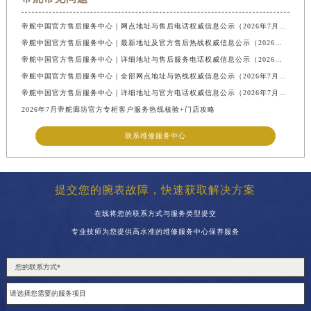
帝舵中国官方售后服务中心｜网点地址与售后电话权威信息公示（2026年7月最新）
帝舵中国官方售后服务中心｜最新地址及官方售后热线权威信息公示（2026年7月最新）
帝舵中国官方售后服务中心｜详细地址与售后服务电话权威信息公示（2026年7月最新）
帝舵中国官方售后服务中心｜全部网点地址与热线权威信息公示（2026年7月最新）
帝舵中国官方售后服务中心｜详细地址与官方电话权威信息公示（2026年7月最新）
2026年7月帝舵廊坊官方专柜客户服务热线核验+门店攻略
联系维修服务中心
提交您的腕表故障，快速获取解决方案
在线将您的联系方式与服务类型提交
专业技师为您提供高水准的维修服务中心保养服务