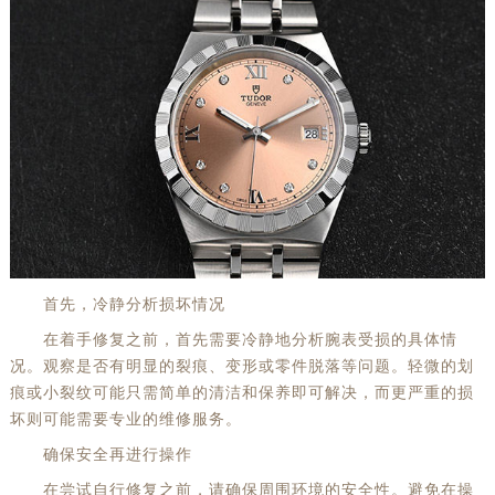
首先，冷静分析损坏情况
在着手修复之前，首先需要冷静地分析腕表受损的具体情
况。观察是否有明显的裂痕、变形或零件脱落等问题。轻微的划
痕或小裂纹可能只需简单的清洁和保养即可解决，而更严重的损
坏则可能需要专业的维修服务。
确保安全再进行操作
在尝试自行修复之前，请确保周围环境的安全性。避免在操