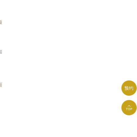
极
。
知
面
预约
