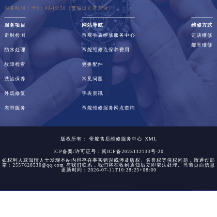
服务时间：早9：00-19:30（节假日正常营业）
服务项目
网站导航
维修方式
走时检测
帝舵手表维修服务中心
进店维修
邮寄维修
防水处理
帝舵维修点保养费用
故障检查
更换配件
洗油保养
常见问题
外观修复
手表资讯
表带服务
帝舵维修服务网点查询
版权所有：
帝舵售后维修服务中心
XML
ICP备案/许可证号：闽ICP备2025112133号-20
如权利人或知情人士发现本站内容存在事实错误或涉及版权、名誉权等侵权问题，请通过邮
箱：2557628530@qq.com 与我们联系，我们将在收到通知后立即依法处理。当前页面信息
更新时间：2026-07-11T10:28:25+08:00