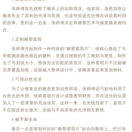
张师傅首先观察了腕表上的划痕情况。他发现，虽然划痕让
腕表失去了原有的光泽与美感，但这些痕迹也仿佛在诉说着时间
的故事。受到这一启发，张师傅决定将糖塑艺术与修复腕表相结
合。
2.定制糖塑遮瑕
张师傅开始制作一种特殊的“糖塑遮瑕片”。他精心挑选了与
帝舵腕表颜色相近的糖料，并通过细致的手工雕刻与塑造，制作
出了与划痕大小、形状完全匹配的遮瑕片。这种遮瑕片不仅能够
完美覆盖划痕，还能融入整体设计中，使腕表看起来更加独特。
3.巧用自然光泽
为了让修复后的腕表更加自然和谐，张师傅还巧妙地利用了
自然光的作用。他将遮瑕片设计成微透明材质，并在适当的位置
加入了一层薄薄的亮油涂层。这样一来，在光线照射下，遮瑕片
不仅能反射出微光，还能与手表原有的光泽相互辉映。
4.赋予新生命
最后一步是将制作好的“糖塑遮瑕片”贴合到腕表上。经过张