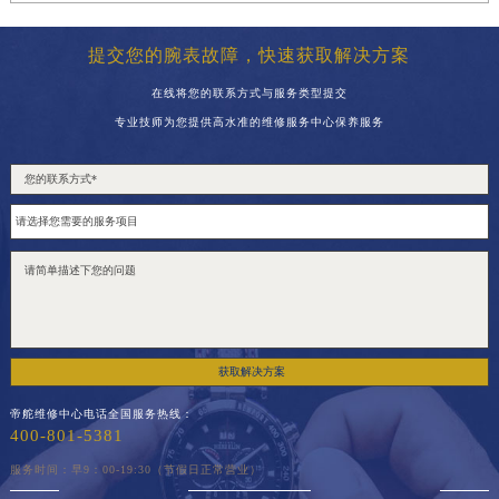
提交您的腕表故障，快速获取解决方案
在线将您的联系方式与服务类型提交
专业技师为您提供高水准的维修服务中心保养服务
获取解决方案
帝舵维修中心电话全国服务热线：
400-801-5381
服务时间：早9：00-19:30（节假日正常营业）