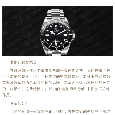
老抽的秘密武器
在讨论如何使用老抽修复帝舵手表停走之前，我们先来了解
一下老抽的特性。作为一种传统的中式调味品，老抽不仅能够为
菜肴增添浓郁的色泽和独特的风味，其富含的铁元素还具有一定
的生物活性。这些特性，在我们的“老抽拯救行动”中将发挥关键
作用。
诊断与分析
当你的帝舵手表突然停止运作时，首先要做的是冷静下来进