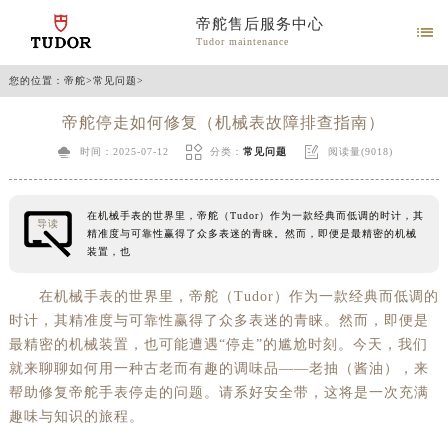
帝舵售后服务中心

Tudor maintenance
您的位置：
帝舵
>
常见问题
>
帝舵停走如何修复（机械表故障排查指南）



时间：2025-07-12
分类：
常见问题
阅读量(9018)
在机械手表的世界里，帝舵（Tudor）作为一款经典而低调的时计，其
导读
精准度与可靠性赢得了众多表迷的青睐。然而，即便是最精密的机械
装置，也
在机械手表的世界里，帝舵（Tudor）作为一款经典而低调的
时计，其精准度与可靠性赢得了众多表迷的青睐。然而，即便是
最精密的机械装置，也可能遭遇“停走”的尴尬时刻。今天，我们
就来聊聊如何用一种古老而有趣的调味品——老抽（酱油），来
帮助修复帝舵手表停走的问题。请系好安全带，这将是一次充满
趣味与知识的旅程。