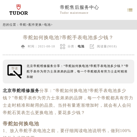
帝舵售后服务中心

Tudor maintenance
您的位置：
帝舵
>
配件更换
>
电池
>
帝舵如何换电池?帝舵手表电池多少钱？



时间：2021-08-18
分类：
电池
阅读量(9018)
北京帝舵维修服务分享：“帝舵如何换电池?帝舵手表电池多少钱？”帝
导读
舵手表作为劳力士亲弟弟的品牌，每一个帝舵都具有劳力士走时精准
和耐
北京帝舵维修服务
分享：“帝舵如何换电池?帝舵手表电池多少
钱？”帝舵手表作为劳力士亲弟弟的品牌，每一个帝舵都具有劳力
士走时精准和耐用的品质。当持有量逐渐增加时，就会有人会问
帝舵石英表怎么更换电池，要花多少钱？
帝舵如何换电池
1、放入帝舵手表电池之前，要仔细阅读电池说明书，做到100%